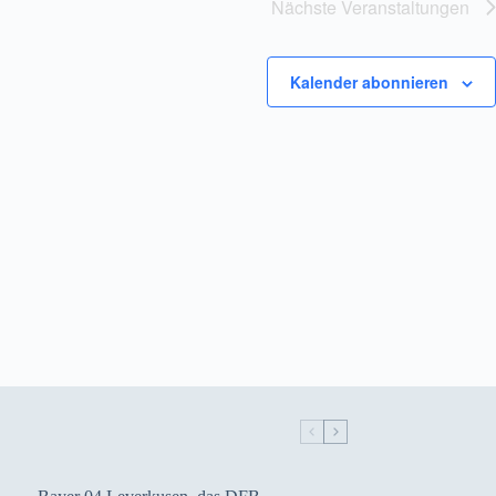
Nächste
Veranstaltungen
g
a
t
i
Kalender abonnieren
o
n