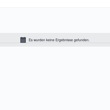
Es wurden keine Ergebnisse gefunden.
H
i
n
w
e
i
s