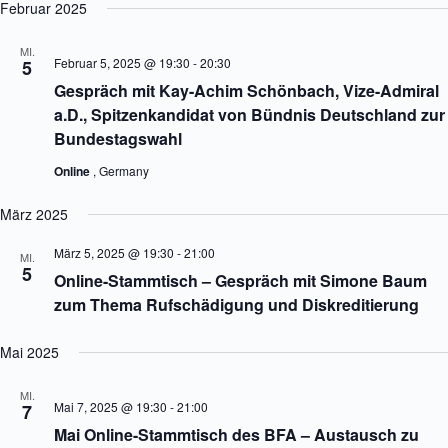
t
Februar 2025
i
o
MI.
n
Februar 5, 2025 @ 19:30
-
20:30
5
Gespräch mit Kay-Achim Schönbach, Vize-Admiral
a.D., Spitzenkandidat von Bündnis Deutschland zur
Bundestagswahl
Online
, Germany
März 2025
März 5, 2025 @ 19:30
-
21:00
MI.
5
Online-Stammtisch – Gespräch mit Simone Baum
zum Thema Rufschädigung und Diskreditierung
Mai 2025
MI.
Mai 7, 2025 @ 19:30
-
21:00
7
Mai Online-Stammtisch des BFA – Austausch zu