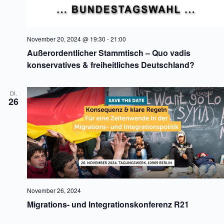
n
n
S
s
u
i
c
c
h
h
November 20, 2024 @ 19:30
-
21:00
e
t
Außerordentlicher Stammtisch – Quo vadis
u
e
konservatives & freiheitliches Deutschland?
n
n
d
-
A
N
n
a
DI.
26
s
v
i
i
c
g
h
a
t
t
e
i
n
o
,
n
N
a
v
November 26, 2024
i
Migrations- und Integrationskonferenz R21
g
a