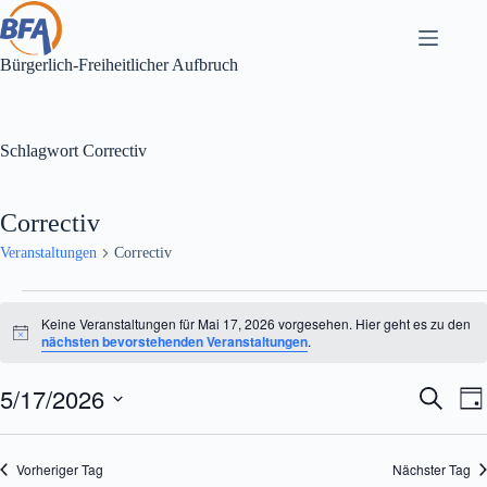
Zum
Inhalt
springen
Bürgerlich-Freiheitlicher Aufbruch
Schlagwort
Correctiv
Correctiv
Veranstaltungen
Correctiv
Veranstaltungen
für
Keine Veranstaltungen für Mai 17, 2026 vorgesehen. Hier geht es zu den
Mai
H
nächsten bevorstehenden Veranstaltungen
.
i
17,
n
2026
5/17/2026
V
V
w
S
T
e
e
e
u
D
a
i
r
r
c
a
s
g
a
a
h
t
Vorheriger Tag
Nächster Tag
n
n
e
u