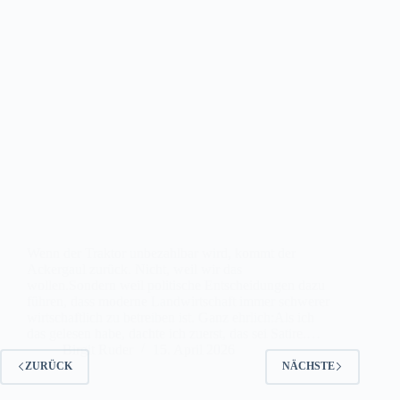
Wenn der Traktor unbezahlbar wird, kommt der
Ackergaul zurück. Nicht, weil wir das
wollen.Sondern weil politische Entscheidungen dazu
führen, dass moderne Landwirtschaft immer schwerer
wirtschaftlich zu betreiben ist. Ganz ehrlich:Als ich
das gelesen habe, dachte ich zuerst, das sei Satire.…
Birgit Ruder
15. April 2026
ZURÜCK
NÄCHSTE