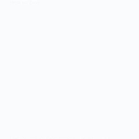
19:30 via Zoom
Unser Stammtisch findet regelmäßig online statt. Er