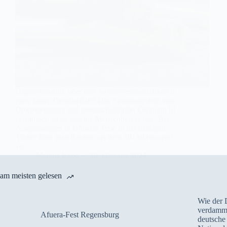
Hippieromantik oder eine Selbstverständlichkeit in
einer freien Gesellschaft? Das Spannungsfeld von
Drogenkonsum und gesellschaftlicher Ordnung ist
vermutlich so alt wie die Menschheit selbst. Bei
Ausgrabungen in Göbekli Tepe in der heutigen
Türkei fand man Bauten aus dem 10. Jahrtausend
vor…
Markus Rabe
29. Oktober 2024
am meisten gelesen
Wie der 
verdammt
Afuera-Fest Regensburg
deutsche 