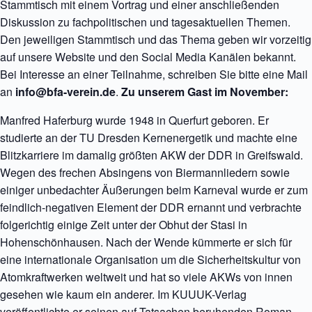
Stammtisch mit einem Vortrag und einer anschließenden
Diskussion zu fachpolitischen und tagesaktuellen Themen.
Den jeweiligen Stammtisch und das Thema geben wir vorzeitig
auf unsere Website und den Social Media Kanälen bekannt.
Bei Interesse an einer Teilnahme, schreiben Sie bitte eine Mail
an
info@bfa-verein.de
.
Zu unserem Gast im November:
Manfred Haferburg wurde 1948 in Querfurt geboren. Er
studierte an der TU Dresden Kernenergetik und machte eine
Blitzkarriere im damalig größten AKW der DDR in Greifswald.
Wegen des frechen Absingens von Biermannliedern sowie
einiger unbedachter Äußerungen beim Karneval wurde er zum
feindlich-negativen Element der DDR ernannt und verbrachte
folgerichtig einige Zeit unter der Obhut der Stasi in
Hohenschönhausen. Nach der Wende kümmerte er sich für
eine internationale Organisation um die Sicherheitskultur von
Atomkraftwerken weltweit und hat so viele AKWs von innen
gesehen wie kaum ein anderer. Im KUUUK-Verlag
veröffentlichte er seinen auf Tatsachen beruhenden Roman