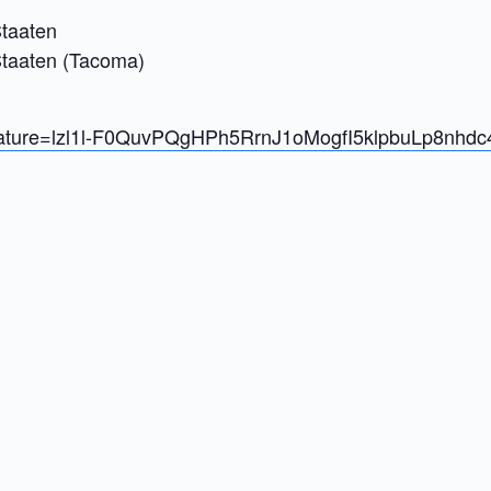
taaten
Staaten (Tacoma)
ignature=lzl1l-F0QuvPQgHPh5RrnJ1oMogfI5klpbuLp8nhdc