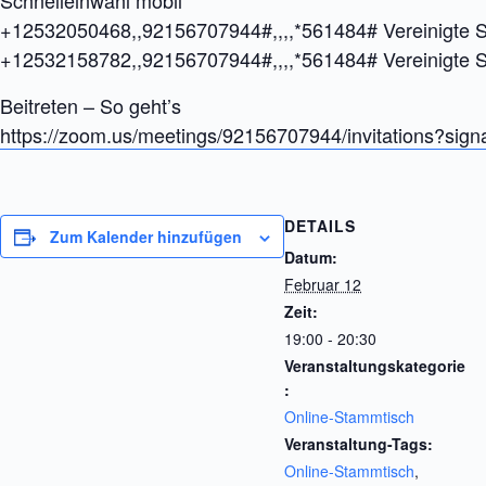
Schnelleinwahl mobil
+12532050468,,92156707944#,,,,*561484# Vereinigte S
+12532158782,,92156707944#,,,,*561484# Vereinigte 
Beitreten – So geht’s
https://zoom.us/meetings/92156707944/invitations?s
DETAILS
Zum Kalender hinzufügen
Datum:
Februar 12
Zeit:
19:00 - 20:30
Veranstaltungskategorie
:
Online-Stammtisch
Veranstaltung-Tags:
Online-Stammtisch
,