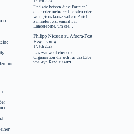
17. Juli 2025
Und wie heissen diese Parteien?
einer oder mehrerer liberalen oder
wenigstens konservativen Partei
von
zumindest erst einmal auf
Länderebene, um die…
Philipp Niessen
zu
Afuera-Fest
Regensburg
keine
17. Juli 2025
Das war wohl eher eine
igt
Organisation die sich für das Erbe
von Ayn Rand einsetzt...
nden und
hr
der
nnen
nd
einer