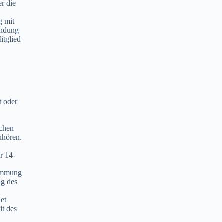
r die
g mit
endung
itglied
t oder
ichen
uhören.
r 14-
timmung
ng des
et
it des