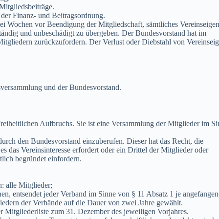
itgliedsbeiträge.
 der Finanz- und Beitragsordnung.
wei Wochen vor Beendigung der Mitgliedschaft, sämtliches Vereinseige
lständig und unbeschädigt zu übergeben. Der Bundesvorstand hat im
 Mitgliedern zurückzufordern. Der Verlust oder Diebstahl von Vereinse
esversammlung und der Bundesvorstand.
eiheitlichen Aufbruchs. Sie ist eine Versammlung der Mitglieder im S
, durch den Bundesvorstand einzuberufen. Dieser hat das Recht, die
das Vereinsinteresse erfordert oder ein Drittel der Mitglieder oder
tlich begründet einfordern.
: alle Mitglieder;
nen, entsendet jeder Verband im Sinne von § 11 Absatz 1 je angefange
iedern der Verbände auf die Dauer von zwei Jahre gewählt.
er Mitgliederliste zum 31. Dezember des jeweiligen Vorjahres.