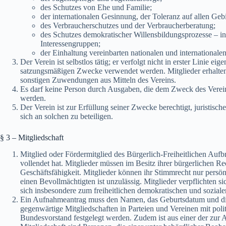
des Schutzes von Ehe und Familie;
der internationalen Gesinnung, der Toleranz auf allen Ge
des Verbraucherschutzes und der Verbraucherberatung;
des Schutzes demokratischer Willensbildungsprozesse – 
Interessengruppen;
der Einhaltung vereinbarten nationalen und international
Der Verein ist selbstlos tätig; er verfolgt nicht in erster Linie e
satzungsmäßigen Zwecke verwendet werden. Mitglieder erhalten k
sonstigen Zuwendungen aus Mitteln des Vereins.
Es darf keine Person durch Ausgaben, die dem Zweck des Verein
werden.
Der Verein ist zur Erfüllung seiner Zwecke berechtigt, juristisc
sich an solchen zu beteiligen.
§ 3 – Mitgliedschaft
Mitglied oder Fördermitglied des Bürgerlich-Freiheitlichen Aufb
vollendet hat. Mitglieder müssen im Besitz ihrer bürgerlichen R
Geschäftsfähigkeit. Mitglieder können ihr Stimmrecht nur persön
einen Bevollmächtigten ist unzulässig. Mitglieder verpflichten
sich insbesondere zum freiheitlichen demokratischen und soziale
Ein Aufnahmeantrag muss den Namen, das Geburtsdatum und die 
gegenwärtige Mitgliedschaften in Parteien und Vereinen mit poli
Bundesvorstand festgelegt werden. Zudem ist aus einer der zu