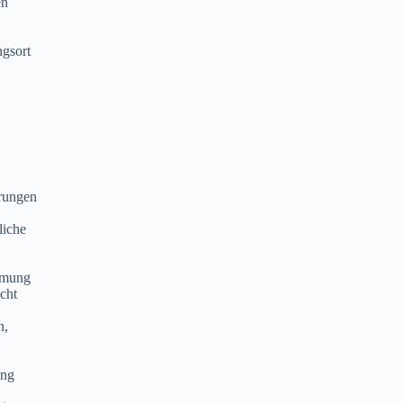
en
ngsort
erungen
liche
mmung
cht
n,
ung