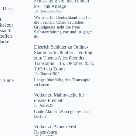
Schuss ging voll nach hinten
los – mit Ansage
. Dies
18. Dezember 2025
Wir sind für Deutschland und für
d-
die Freiheit. Unser deutsches
kel zur
Grundgesetz sieht die freie
stand.
Selbstentfaltung vor und ist gegen
treffen
die…
Marke
Dietrich Schlüter
zu
Online-
Stammtisch Oktober – Vortrag
zum Thema Alles über den
Transrapid – 15. Oktober 2025,
19:30 via Zoom
13. Oktober 2025
Längst überfällig den Transrapid
m Sinne
zu bauen
Volker
zu
Mahnwache für
unsere Freiheit!
17. Juli 2025
Coole Aktion. Wann gibt es das in
Berlin?
Volker
zu
Afuera-Fest
Regensburg