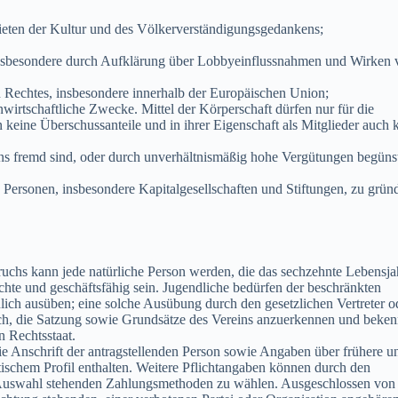
bieten der Kultur und des Völkerverständigungsgedankens;
insbesondere durch Aufklärung über Lobbyeinflussnahmen und Wirken 
en Rechtes, insbesondere innerhalb der Europäischen Union;
igenwirtschaftliche Zwecke. Mittel der Körperschaft dürfen nur für die
eine Überschussanteile und in ihrer Eigenschaft als Mitglieder auch 
s fremd sind, oder durch unverhältnismäßig hohe Vergütungen begünst
he Personen, insbesondere Kapitalgesellschaften und Stiftungen, zu grü
ruchs kann jede natürliche Person werden, die das sechzehnte Lebensja
echte und geschäftsfähig sein. Jugendliche bedürfen der beschränkten
lich ausüben; eine solche Ausübung durch den gesetzlichen Vertreter o
 sich, die Satzung sowie Grundsätze des Vereins anzuerkennen und beke
n Rechtsstaat.
Anschrift der antragstellenden Person sowie Angaben über frühere u
tischem Profil enthalten. Weitere Pflichtangaben können durch den
r Auswahl stehenden Zahlungsmethoden zu wählen. Ausgeschlossen von 