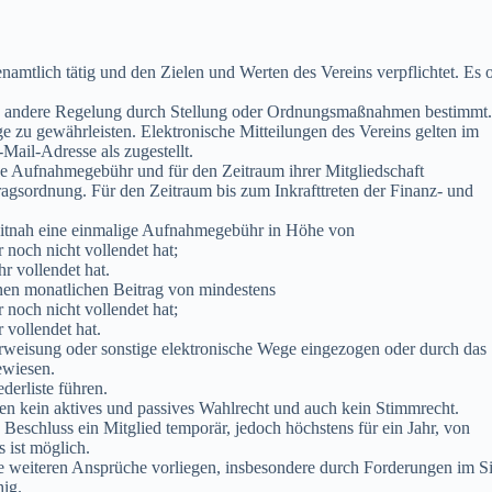
namtlich tätig und den Zielen und Werten des Vereins verpflichtet. Es o
eine andere Regelung durch Stellung oder Ordnungsmaßnahmen bestimmt.
e zu gewährleisten. Elektronische Mitteilungen des Vereins gelten im
ail-Adresse als zugestellt.
ge Aufnahmegebühr und für den Zeitraum ihrer Mitgliedschaft
tragsordnung. Für den Zeitraum bis zum Inkrafttreten der Finanz- und
eitnah eine einmalige Aufnahmegebühr in Höhe von
 noch nicht vollendet hat;
r vollendet hat.
inen monatlichen Beitrag von mindestens
 noch nicht vollendet hat;
 vollendet hat.
rweisung oder sonstige elektronische Wege eingezogen oder durch das
ewiesen.
derliste führen.
zen kein aktives und passives Wahlrecht und auch kein Stimmrecht.
Beschluss ein Mitglied temporär, jedoch höchstens für ein Jahr, von
 ist möglich.
ine weiteren Ansprüche vorliegen, insbesondere durch Forderungen im S
hig.