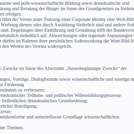
emeine und polit-wissenschaftliche Bildung sowie demokratische und
klärung und Beratung der Bürger im Sinne des Grundgesetzes zu fördern
en erfolgen.
t führt der Verein unter Nutzung einer Corporate identity eine Wort-Bil
Werbung dienen oder durch Auslobung förderlich sind und andere Arti
ind. Regelungen über Einführung und Gestaltung trifft der Bundesvor
undsätzlich einheitlich auf. Abweichungen oder regionale Anpassungen 
er dürfen im Rahmen ihrer persönlichen Außenwirkung die Wort-Bild-
t den Werten des Vereins widerspricht.
ige Zwecke im Sinne des Abschnitts „Steuerbegünstigte Zwecke“ der
ungen, Vorträge, Dialogformate sowie wissenschaftliche und sonstige i
ur Förderung
rständnis zu verbessern;
emokratischer Teilhabe- und politischer Willensbildungsprozesse;
freiheitlichen demokratischen Grundordnung;
licher Beteiligung;
zesse;
esetzkonforme und unbeeinflusste Grundlage wissenschaftlichen
ante Themen;