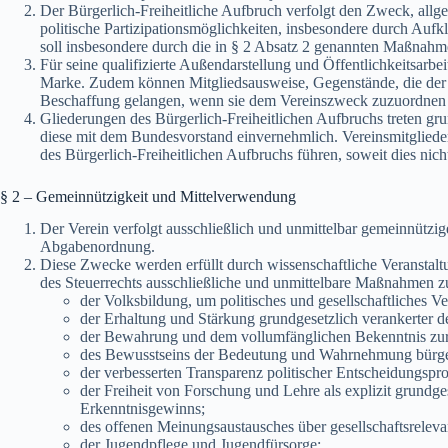
Der Bürgerlich-Freiheitliche Aufbruch verfolgt den Zweck, allg
politische Partizipationsmöglichkeiten, insbesondere durch Auf
soll insbesondere durch die in § 2 Absatz 2 genannten Maßnahm
Für seine qualifizierte Außendarstellung und Öffentlichkeitsarbei
Marke. Zudem können Mitgliedsausweise, Gegenstände, die der 
Beschaffung gelangen, wenn sie dem Vereinszweck zuzuordnen s
Gliederungen des Bürgerlich-Freiheitlichen Aufbruchs treten gr
diese mit dem Bundesvorstand einvernehmlich. Vereinsmitglied
des Bürgerlich-Freiheitlichen Aufbruchs führen, soweit dies nich
§ 2 – Gemeinnützigkeit und Mittelverwendung
Der Verein verfolgt ausschließlich und unmittelbar gemeinnütz
Abgabenordnung.
Diese Zwecke werden erfüllt durch wissenschaftliche Veranstalt
des Steuerrechts ausschließliche und unmittelbare Maßnahmen z
der Volksbildung, um politisches und gesellschaftliches Ve
der Erhaltung und Stärkung grundgesetzlich verankerter d
der Bewahrung und dem vollumfänglichen Bekenntnis zur 
des Bewusstseins der Bedeutung und Wahrnehmung bürger
der verbesserten Transparenz politischer Entscheidungspro
der Freiheit von Forschung und Lehre als explizit grundg
Erkenntnisgewinns;
des offenen Meinungsaustausches über gesellschaftsrelev
der Jugendpflege und Jugendfürsorge;