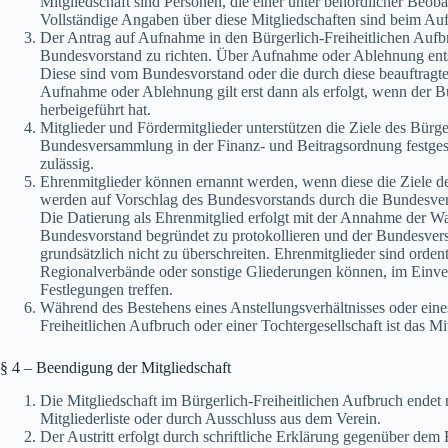
Mitgliedschaft sind Personen, die einer unter behördlicher Beob
Vollständige Angaben über diese Mitgliedschaften sind beim Au
Der Antrag auf Aufnahme in den Bürgerlich-Freiheitlichen Aufbru
Bundesvorstand zu richten. Über Aufnahme oder Ablehnung entsch
Diese sind vom Bundesvorstand oder die durch diese beauftragte S
Aufnahme oder Ablehnung gilt erst dann als erfolgt, wenn der Bu
herbeigeführt hat.
Mitglieder und Fördermitglieder unterstützen die Ziele des Bürge
Bundesversammlung in der Finanz- und Beitragsordnung festgeset
zulässig.
Ehrenmitglieder können ernannt werden, wenn diese die Ziele des
werden auf Vorschlag des Bundesvorstands durch die Bundesve
Die Datierung als Ehrenmitglied erfolgt mit der Annahme der Wa
Bundesvorstand begründet zu protokollieren und der Bundesver
grundsätzlich nicht zu überschreiten. Ehrenmitglieder sind ordent
Regionalverbände oder sonstige Gliederungen können, im Einv
Festlegungen treffen.
Während des Bestehens eines Anstellungsverhältnisses oder ein
Freiheitlichen Aufbruch oder einer Tochtergesellschaft ist das Mi
§ 4 – Beendigung der Mitgliedschaft
Die Mitgliedschaft im Bürgerlich-Freiheitlichen Aufbruch endet 
Mitgliederliste oder durch Ausschluss aus dem Verein.
Der Austritt erfolgt durch schriftliche Erklärung gegenüber dem 