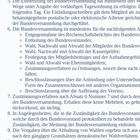
Die Einberufung der Bundesversammlung hat mindestens drei Wo
Wege unter Angabe der vorläufigen Tagesordnung zu erfolgen. D
folgenden Tag. Ein Einladungsschreiben gilt dem Mitglied als zug
bekanntgegebene postalische oder elektronische Adresse gerich
der Bundesversammlung durchgeführt.
Die Bundesversammlung ist mindestens für die nachfolgenden A
Entgegennahme des Rechenschaftsberichtes des Bundesvo
Entlastung des Bundesvorstandes;
Wahl, Nachwahl und Abwahl der Mitglieder des Bundesvo
Wahl, Nachwahl und Abwahl der Kassenprüfer;
Festlegung des Mitgliedsbeitrages und der Aufnahmegebüh
Wahl und Abwahl von Ehrenmitgliedern;
Zustimmungsverfahren zu Ordnungen, soweit diese nicht a
fallen;
Beschlussfassungen über die Anbindung oder Unterstellung
Form des Zusammenschlusses mit anderen Organisationen;
Beschlussfassung über die Auflösung des Vereins;
Zustimmungsverfahren nach Absatz 6 Nummer 7 sind durch den 
der Bundesversammlung. Erhalten diese keine Mehrheit, so gelt
rückwirkend, als nichtig.
In Angelegenheiten, die in die Zuständigkeit des Bundesvorsta
welche durch den Bundesvorstand protokolliert zu behandeln s
Zuständigkeit, die Meinung der Bundesversammlung einholen.
Die Vorgaben über die Abhaltung von Wahlen ergeben sich aus de
nach den gängigen Grundsätzen demokratischer Wahlverfahren.