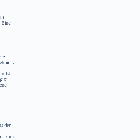
.
ft.
. Eine
en
Sie
nehmen.
n ist
gibt.
gene
us der
nur zum