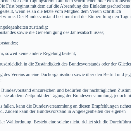
chen vor dem Tagungstermin auf dem schriftlichen oder elektronisch
ie Frist beginnt mit dem auf die Absendung des Einladungsschreibens
estellt, wenn es an die letzte vom Mitglied dem Verein schriftlich
tet wurde. Der Bundesvorstand bestimmt mit der Einberufung den Tagu
ngelegenheiten zuständig:
rstandes sowie die Genehmigung des Jahresabschlusses;
rstandes;
r, soweit keine andere Regelung besteht;
usdrücklich in die Zuständigkeit des Bundesvorstands oder der Glied
 des Vereins an eine Dachorganisation sowie über den Beitritt und jeg
​
Bundesvorstand einzureichen und bedürfen der nachträglichen Zusti
en sie ab dem Zeitpunkt der Tagung der Bundesversammlung, jedoch ni
nds fallen, kann die Bundesversammlung an diesen Empfehlungen richte
ind. Zudem kann der Bundesvorstand in Angelegenheiten der eigenen
r Wahlordnung. Besteht eine solche nicht, richtet sich die Durchführ