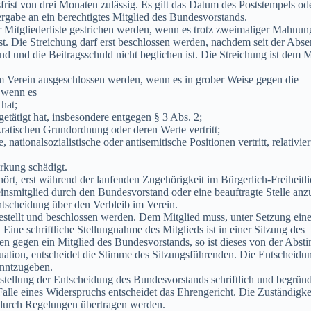
rist von drei Monaten zulässig. Es gilt das Datum des Poststempels ode
rgabe an ein berechtigtes Mitglied des Bundesvorstands.
 Mitgliederliste gestrichen werden, wenn es trotz zweimaliger Mahnun
st. Die Streichung darf erst beschlossen werden, nachdem seit der Abs
d und die Beitragsschuld nicht beglichen ist. Die Streichung ist dem M
m Verein ausgeschlossen werden, wenn es in grober Weise gegen die
r wenn es
hat;
tätigt hat, insbesondere entgegen § 3 Abs. 2;
kratischen Grundordnung oder deren Werte vertritt;
, nationalsozialistische oder antisemitische Positionen vertritt, relativier
rkung schädigt.
hört, erst während der laufenden Zugehörigkeit im Bürgerlich-Freiheitl
einsmitglied durch den Bundesvorstand oder eine beauftragte Stelle anz
tscheidung über den Verbleib im Verein.
stellt und beschlossen werden. Dem Mitglied muss, unter Setzung eine
 Eine schriftliche Stellungnahme des Mitglieds ist in einer Sitzung des
ren gegen ein Mitglied des Bundesvorstands, so ist dieses von der Abs
ation, entscheidet die Stimme des Sitzungsführenden. Die Entscheidu
anntzugeben.
ellung der Entscheidung des Bundesvorstands schriftlich und begründ
Falle eines Widerspruchs entscheidet das Ehrengericht. Die Zuständigke
durch Regelungen übertragen werden.