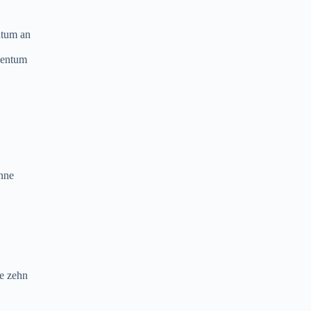
ntum an
igentum
inne
ne zehn