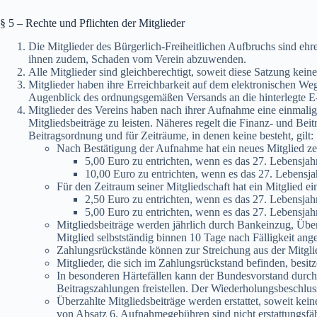
§ 5 – Rechte und Pflichten der Mitglieder
Die Mitglieder des Bürgerlich-Freiheitlichen Aufbruchs sind ehre
ihnen zudem, Schaden vom Verein abzuwenden.
Alle Mitglieder sind gleichberechtigt, soweit diese Satzung k
Mitglieder haben ihre Erreichbarkeit auf dem elektronischen Weg
Augenblick des ordnungsgemäßen Versands an die hinterlegte E-M
Mitglieder des Vereins haben nach ihrer Aufnahme eine einmali
Mitgliedsbeiträge zu leisten. Näheres regelt die Finanz- und Bei
Beitragsordnung und für Zeiträume, in denen keine besteht, gilt:
Nach Bestätigung der Aufnahme hat ein neues Mitglied z
5,00 Euro zu entrichten, wenn es das 27. Lebensjahr
10,00 Euro zu entrichten, wenn es das 27. Lebensjah
Für den Zeitraum seiner Mitgliedschaft hat ein Mitglied e
2,50 Euro zu entrichten, wenn es das 27. Lebensjahr
5,00 Euro zu entrichten, wenn es das 27. Lebensjahr
Mitgliedsbeiträge werden jährlich durch Bankeinzug, Übe
Mitglied selbstständig binnen 10 Tage nach Fälligkeit ang
Zahlungsrückstände können zur Streichung aus der Mitglie
Mitglieder, die sich im Zahlungsrückstand befinden, besit
In besonderen Härtefällen kann der Bundesvorstand durch 
Beitragszahlungen freistellen. Der Wiederholungsbeschluss
Überzahlte Mitgliedsbeiträge werden erstattet, soweit ke
von Absatz 6. Aufnahmegebühren sind nicht erstattungsfä