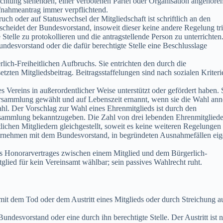
achtung stehenden, einer verbotenen Partei oder Organisation angehören
fnahmeantrag immer verpflichtend.
ch oder auf Statuswechsel der Mitgliedschaft ist schriftlich an den
eidet der Bundesvorstand, insoweit dieser keine andere Regelung trif
telle zu protokollieren und die antragstellende Person zu unterrichten
ndesvorstand oder die dafür berechtigte Stelle eine Beschlusslage
rlich-Freiheitlichen Aufbruchs. Sie entrichten den durch die
zten Mitgliedsbeitrag. Beitragsstaffelungen sind nach sozialen Kriteri
 Vereins in außerordentlicher Weise unterstützt oder gefördert haben. 
rsammlung gewählt und auf Lebenszeit ernannt, wenn sie die Wahl an
hl. Der Vorschlag zur Wahl eines Ehrenmitglieds ist durch den
sammlung bekanntzugeben. Die Zahl von drei lebenden Ehrenmitglieder
lichen Mitgliedern gleichgestellt, soweit es keine weiteren Regelungen 
ernehmen mit dem Bundesvorstand, in begründeten Ausnahmefällen ei
es Honorarvertrages zwischen einem Mitglied und dem Bürgerlich-
tglied für kein Vereinsamt wählbar; sein passives Wahlrecht ruht.
mit dem Tod oder dem Austritt eines Mitglieds oder durch Streichung a
Bundesvorstand oder eine durch ihn berechtigte Stelle. Der Austritt ist 