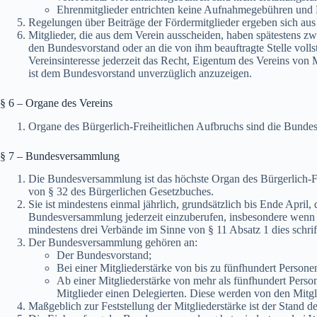
Ehrenmitglieder entrichten keine Aufnahmegebühren und M
Regelungen über Beiträge der Fördermitglieder ergeben sich aus
Mitglieder, die aus dem Verein ausscheiden, haben spätestens z
den Bundesvorstand oder an die von ihm beauftragte Stelle vol
Vereinsinteresse jederzeit das Recht, Eigentum des Vereins von
ist dem Bundesvorstand unverzüglich anzuzeigen.
§ 6 – Organe des Vereins
Organe des Bürgerlich-Freiheitlichen Aufbruchs sind die Bund
§ 7 – Bundesversammlung
Die Bundesversammlung ist das höchste Organ des Bürgerlich-Fr
von § 32 des Bürgerlichen Gesetzbuches.
Sie ist mindestens einmal jährlich, grundsätzlich bis Ende April
Bundesversammlung jederzeit einzuberufen, insbesondere wenn es 
mindestens drei Verbände im Sinne von § 11 Absatz 1 dies schrif
Der Bundesversammlung gehören an:
Der Bundesvorstand;
Bei einer Mitgliederstärke von bis zu fünfhundert Personen
Ab einer Mitgliederstärke von mehr als fünfhundert Perso
Mitglieder einen Delegierten. Diese werden von den Mitgl
Maßgeblich zur Feststellung der Mitgliederstärke ist der Stand d