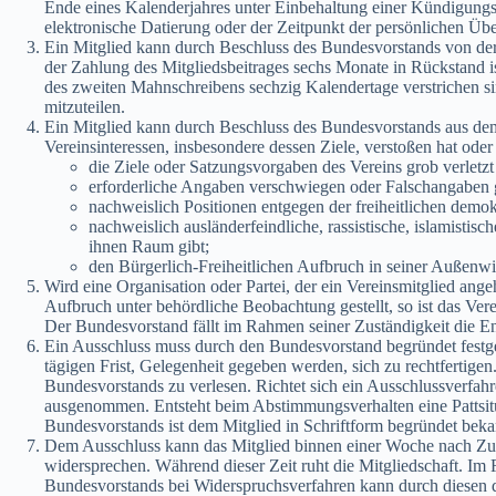
Ende eines Kalenderjahres unter Einbehaltung einer Kündigungsf
elektronische Datierung oder der Zeitpunkt der persönlichen Übe
Ein Mitglied kann durch Beschluss des Bundesvorstands von der
der Zahlung des Mitgliedsbeitrages sechs Monate in Rückstand i
des zweiten Mahnschreibens sechzig Kalendertage verstrichen sin
mitzuteilen.
Ein Mitglied kann durch Beschluss des Bundesvorstands aus de
Vereinsinteressen, insbesondere dessen Ziele, verstoßen hat ode
die Ziele oder Satzungsvorgaben des Vereins grob verletzt 
erforderliche Angaben verschwiegen oder Falschangaben ge
nachweislich Positionen entgegen der freiheitlichen demo
nachweislich ausländerfeindliche, rassistische, islamistische
ihnen Raum gibt;
den Bürgerlich-Freiheitlichen Aufbruch in seiner Außenwi
Wird eine Organisation oder Partei, der ein Vereinsmitglied ange
Aufbruch unter behördliche Beobachtung gestellt, so ist das Ver
Der Bundesvorstand fällt im Rahmen seiner Zuständigkeit die En
Ein Ausschluss muss durch den Bundesvorstand begründet festge
tägigen Frist, Gelegenheit gegeben werden, sich zu rechtfertigen.
Bundesvorstands zu verlesen. Richtet sich ein Ausschlussverfah
ausgenommen. Entsteht beim Abstimmungsverhalten eine Pattsitu
Bundesvorstands ist dem Mitglied in Schriftform begründet bek
Dem Ausschluss kann das Mitglied binnen einer Woche nach Zust
widersprechen. Während dieser Zeit ruht die Mitgliedschaft. Im 
Bundesvorstands bei Widerspruchsverfahren kann durch diesen 