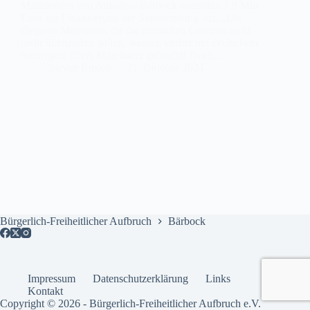
Ministerium von Annalena Bärbock weiterhin 1,9 Mio
Euro zur Finanzierung der Seenotrettung aus. „Die
illegalen Migranten, die die deutschen Grenzen nicht
mehr überqueren sollen, werden vorher mit deutschem
Steuergeld übers Mittelmeer gebracht! Noch…
Steven Rosick
21. Oktober 2024
Bürgerlich-Freiheitlicher Aufbruch
Bärbock
Impressum
Datenschutzerklärung
Links
Kontakt
Copyright © 2026 - Bürgerlich-Freiheitlicher Aufbruch e.V.