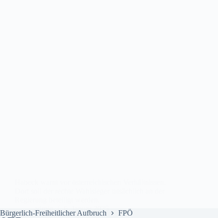
Habeck warnt vor österreichischen Verhältnissen.
Dort soll der rechte Wahlsieger tatsächlich an der
Regierung beteiligt werden.
admin
6. Januar 2025
Bürgerlich-Freiheitlicher Aufbruch
FPÖ