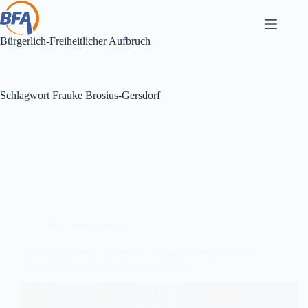
Zum
Inhalt
springen
Bürgerlich-Freiheitlicher Aufbruch
Schlagwort
Frauke Brosius-Gersdorf
Mitgliederbeitrag
Zur Nachahmung empfohlen – Offener Brief unserer
Vereinsvorsitzenden an Kardinal Müller