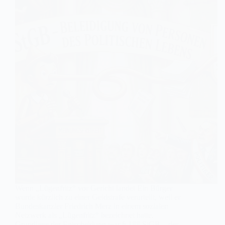
Wenn „Lügenfritz“ vor Gericht landet Ein Bürger
wurde kürzlich zu einer Geldstrafe verurteilt, weil er
Bundeskanzler Friedrich Merz in einem sozialen
Netzwerk als „Lügenfritz“ bezeichnet hatte.
Grundlage der Entscheidung war § 188 StGB – der