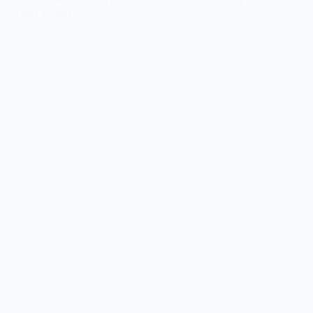
2025/KW 03 – 150 EU-Beamte beobachten Musk
und Weidel