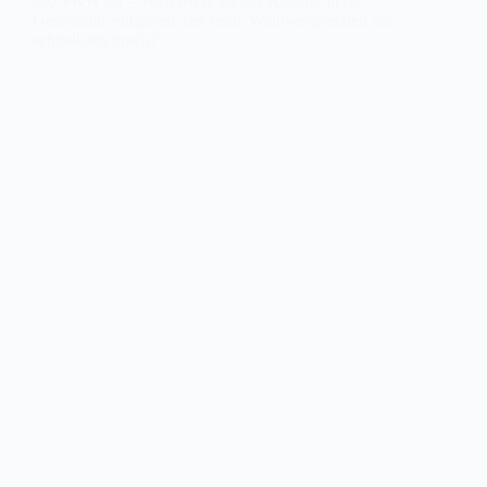
2025/KW 09 – Wird Merz als der Kanzler in die
Geschichte eingehen, der seine Wahlversprechen am
schnellsten brach?