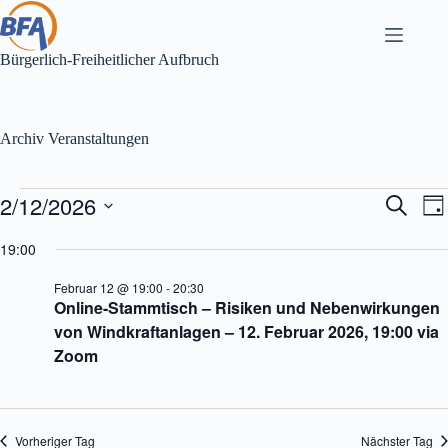
Zum
Inhalt
springen
Bürgerlich-Freiheitlicher Aufbruch
Archiv
Veranstaltungen
Veranstaltungen
2/12/2026
V
V
S
T
für
e
e
u
D
a
Februar
r
r
c
a
19:00
g
12,
a
a
h
t
2026
n
n
e
u
Februar 12 @ 19:00
-
20:30
s
s
m
Online-Stammtisch – Risiken und Nebenwirkungen
t
t
w
a
a
von Windkraftanlagen – 12. Februar 2026, 19:00 via
ä
l
l
h
Zoom
t
t
l
u
u
e
n
n
n
g
g
.
e
A
Vorheriger Tag
Nächster Tag