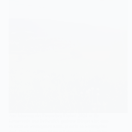
Am Jahrestag der Deutschen Einheit 2024 ist für
konservativ und freiheitlich gesinnte Bürger klar, dass
es nicht so weitergehen kann, ja nicht so weitergehen
darf. Das Land braucht zwar keine erneute friedliche