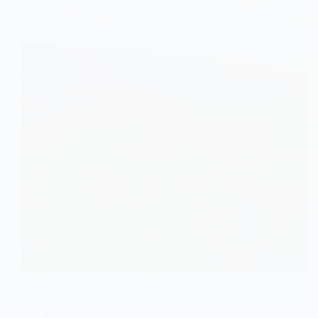
Am Jahrestag der Deutschen Einheit 2024 ist für
konservativ und freiheitlich gesinnte Bürger klar, dass
es nicht so weitergehen kann, ja nicht so weitergehen
darf. Das Land braucht zwar keine erneute friedliche