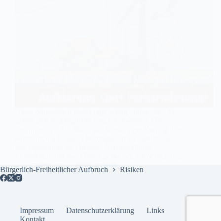
Unser Stammtisch findet regelmäßig online statt. Er
richtet sich an Mitglieder und Interessenten. Oft
verbinden wir den Stammtisch mit einem Vortrag und
einer anschließenden Diskussion zu fachpolitischen
und tagesaktuellen Themen. Den jeweiligen
Stammtisch und das Thema geben wir vorzeitig auf…
admin
11. Februar 2026
Bürgerlich-Freiheitlicher Aufbruch
Risiken
Impressum
Datenschutzerklärung
Links
Kontakt