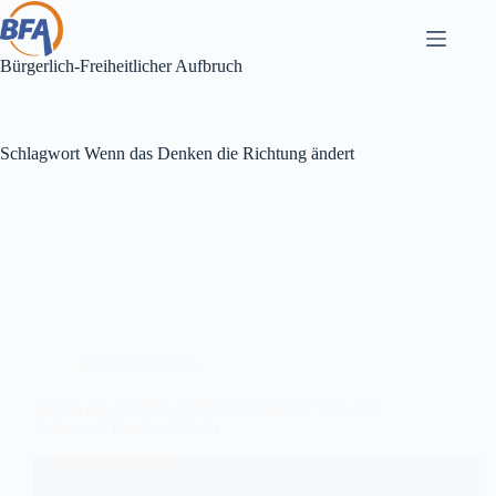
Zum
Inhalt
springen
Bürgerlich-Freiheitlicher Aufbruch
Schlagwort
Wenn das Denken die Richtung ändert
Mitgliederbeitrag
„Wenn das Denken die Richtung ändert“ von Ulli
Kulke und Rainhard Mohr