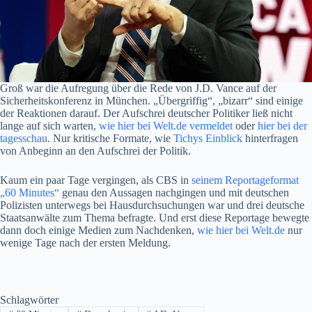
Groß war die Aufregung über die Rede von J.D. Vance auf der
Sicherheitskonferenz in München. „Übergriffig“, „bizarr“ sind einige
der Reaktionen darauf. Der Aufschrei deutscher Politiker ließ nicht
lange auf sich warten,
wie hier bei Welt.de vermeldet
oder
hier bei der
tagesschau
. Nur kritische Formate, wie
Tichys Einblick
hinterfragen
von Anbeginn an den Aufschrei der Politik.
Kaum ein paar Tage vergingen, als CBS in
seinem Reportageformat
„60 Minutes“
genau den Aussagen nachgingen und mit deutschen
Polizisten unterwegs bei Hausdurchsuchungen war und drei deutsche
Staatsanwälte zum Thema befragte. Und erst diese Reportage bewegte
dann doch einige Medien zum Nachdenken,
wie hier bei Welt.de
nur
wenige Tage nach der ersten Meldung.
Schlagwörter