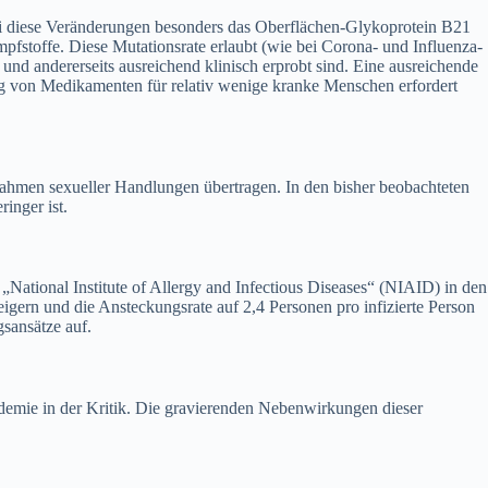
bei diese Veränderungen besonders das Oberflächen-Glykoprotein B21
mpfstoffe. Diese Mutationsrate erlaubt (wie bei Corona- und Influenza-
 und andererseits ausreichend klinisch erprobt sind. Eine ausreichende
ng von Medikamenten für relativ wenige kranke Menschen erfordert
Rahmen sexueller Handlungen übertragen. In den bisher beobachteten
inger ist.
„National Institute of Allergy and Infectious Diseases“ (NIAID) in den
igern und die Ansteckungsrate auf 2,4 Personen pro infizierte Person
sansätze auf.
emie in der Kritik. Die gravierenden Nebenwirkungen dieser