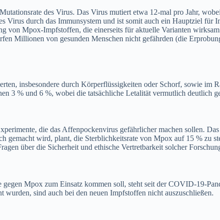
Mutationsrate des Virus. Das Virus mutiert etwa 12-mal pro Jahr, wo
 des Virus durch das Immunsystem und ist somit auch ein Hauptziel für I
ng von Mpox-Impfstoffen, die einerseits für aktuelle Varianten wirksam
dürfen Millionen von gesunden Menschen nicht gefährden (die Erprobu
erten, insbesondere durch Körperflüssigkeiten oder Schorf, sowie im 
en 3 % und 6 %, wobei die tatsächliche Letalität vermutlich deutlich ger
xperimente, die das Affenpockenvirus gefährlicher machen sollen. Das 
 gemacht wird, plant, die Sterblichkeitsrate von Mpox auf 15 % zu ste
gen über die Sicherheit und ethische Vertretbarkeit solcher Forschung
e gegen Mpox zum Einsatz kommen soll, steht seit der COVID-19-Pand
wurden, sind auch bei den neuen Impfstoffen nicht auszuschließen.