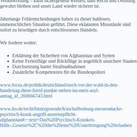
Verantwortung – kann sichergestellt werden, dass Recht und Ordnung
gewahrt bleiben und unser Land wieder sicherer ist.
Jahrelange Fehlentscheidungen haben zu dieser haltlosen,
unmenschlichen Situation geführt. Diese eklatanten Missstände sind
sofort zu beseitigen durch entschlossenes Handeln.
Wir fordern weiter:
Erklärung der Sicherheit von Afghanistan und Syrien
Keine Ferienflüge und Rückflüge in angeblich unsichere Staaten
Durchsetzung harter Strafmaßnahmen
Zusätzliche Kompetenzen für die Bundespolizei
www.focus.de/politik/deutschland/noch-vor-der-wahl-in-den-
bundestag-diese-fuenf-punkte-stehen-im-merz-asyl-
antrag_id_260666743.html
www.lto.de/recht/hintergruende/h/aschaffenburg-messerattacke-
psychisch-krank-angriff-ausreisepflicht-
afghanistan#:~:text=Das%20Psychisch-Kranken-
Hilfe-,Gesetze%2C%20die%20eine%20Unterbringung%20erlauben