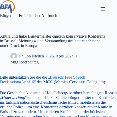
Zum
Inhalt
springen
Bürgerlich-Freiheitlicher Aufbruch
Antifa und linke Bürgermeister canceln konservative Konferenz
in Brüssel. Meinungs- und Versammlungsfreiheit zunehmend
unter Druck in Europa
Philipp Nießen
26. April 2024
Mitgliederbeitrag
Bitte unterstützen Sie die die „
Brussels Free Speech
Declaration#April16
“ des MCC (Mathias Corvinius Collegium)
Die Geschichte könnte aus Houellebecqs berühmt berüchtigten Roman
„
Unterwerfung
“ stammen. Linke Stadtteilbürgermeister mit Kontakten
ins türkisch-nationalistische/islamistische Milieu mobilisieren die
örtliche Polizei, um eine Konferenz dezidiert konservativer Kräfte in
Brüssel zu verhindern. Unter diesen Kräften, einer der höchsten
Vertreter der katholischen Kirche in Europa und ein Ministerpräsident