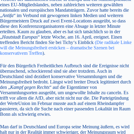
eines EU-Mitgliedslandes, neben zahlreichen weiteren gewählten
nationalen und europäischen Mandatsträgern. Zuvor hatte bereits die
„
Antifa
“ im Verbund mit gewogenen linken Medien und weiteren
Bürgermeistern Druck auf zwei Event-Locations ausgeübt, so dass
diese den Konferenzorganisatoren eine Absage in letzter Minute
erteilten. Kaum zu glauben, aber es hat sich tatsächlich so in der
„
Hautstadt
Europas
“ letzte Woche, am 16. April, ereignet. Einen
treffenden Bericht finden Sie bei Tichy‘s Einblick
(Die radikale Linke
will die Meinungsfreiheit ersticken – dramatische Szenen bei
konservativem Treffen
).
Für den Bürgerlich Freiheitlichen Aufbruch sind die Ereignisse nicht
überraschend, schockierend sind sie aber trotzdem. Auch in
Deutschland sind dezidiert konservative Versammlungen und die
Meinungsfreiheit bedroht. Längst wird breiter Druck legitimiert durch
den „
Kampf gegen Rechts
“ auf die Eigentümer von
Versammlungsorten ausgeübt, um ungewollte Inhalte zu canceln. Es
trifft vor allem die AfD, aber nicht nicht nur die. Die Parteigründung
der WerteUnion im Februar musste auch auf einem Rheindampfer
passieren, da sich die Suche nach einer passenden Lokalität im Raum
Bonn als schwierig erwies.
Man darf in Deutschland und Europa seine Meinung äußern, es wird
halt nur in der Realität immer schwieriger, der Meinungsraum wird