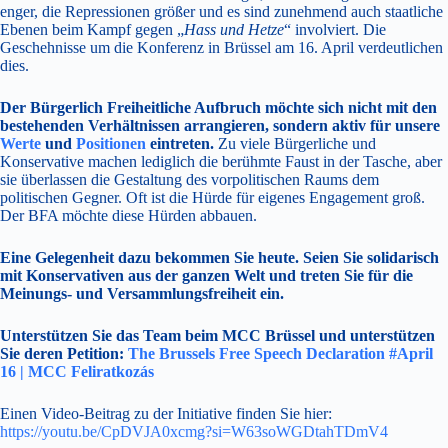
enger, die Repressionen größer und es sind zunehmend auch staatliche
Ebenen beim Kampf gegen „
Hass und Hetze
“ involviert. Die
Geschehnisse um die Konferenz in Brüssel am 16. April verdeutlichen
dies.
Der Bürgerlich Freiheitliche Aufbruch möchte sich nicht mit den
bestehenden Verhältnissen arrangieren, sondern aktiv für unsere
Werte
und
Positionen
eintreten.
Zu viele Bürgerliche und
Konservative machen lediglich die berühmte Faust in der Tasche, aber
sie überlassen die Gestaltung des vorpolitischen Raums dem
politischen Gegner. Oft ist die Hürde für eigenes Engagement groß.
Der BFA möchte diese Hürden abbauen.
Eine Gelegenheit dazu bekommen Sie heute. Seien Sie solidarisch
mit Konservativen aus der ganzen Welt und treten Sie für die
Meinungs- und Versammlungsfreiheit ein.
Unterstützen Sie das Team beim MCC Brüssel und unterstützen
Sie deren Petition:
The Brussels Free Speech Declaration #April
16 | MCC Feliratkozás
Einen Video-Beitrag zu der Initiative finden Sie hier:
https://youtu.be/CpDVJA0xcmg?si=W63soWGDtahTDmV4